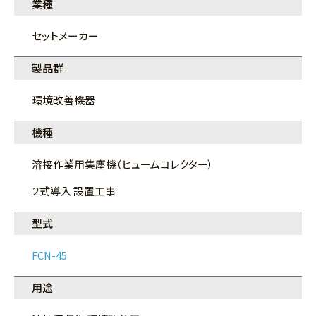
業種
セットメーカー
製品群
環境改善機器
機種
溶接作業用集塵機（ヒュームコレクター）
２式導入 設置工事
型式
FCN-45
用途